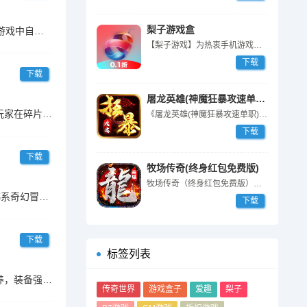
梨子游戏盒
《泰坦之剑（江湖群侠传）》是一款武侠题材的角色扮演养成游戏，基于架空故事背景，您将作为一名无畏的少侠，在游戏中自由探索属于自己的武侠世界。游戏画面整体精致、明亮
【梨子游戏】为热衷手机游戏用户量身定制的手游盒子APP，其中拥有海量最...
下载
下载
屠龙英雄(神魔狂暴攻速单职)
山海试炼》是一款以“挂机”和“收菜”为核心玩法的2D国风山海经题材玄幻放置RPG游戏。游戏以轻松休闲为主，旨在让玩家在碎片时间中享受修仙乐趣。自由探索：没有繁琐
《屠龙英雄(神魔狂暴攻速单职)》是一款1.80单职业版本传奇手游。体验...
下载
下载
牧场传奇(终身红包免费版)
牧场传奇（终身红包免费版）是一款全新经典单职业中变免费版传奇，每天登录...
【正版授权 15周年全新力作】LUNA可爱风格完美还原，在蓝色大地展开全新冒险！由Funtime正版授权重制的纯正韩系奇幻冒险MMORPG手游，回忆与感动全都回
下载
下载
标签列表
复刻勇者大陆、亚特兰蒂斯等经典地图，重现魔王昆顿、黄金火龙王等情怀BOSS23。多重养成系统支持多角色同步培养，装备强化追加，画面保留复古魔幻风格，还原翅膀进阶
传奇世界
游戏盒子
爱趣
梨子