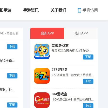
手机访问
扣手游
手游资讯
关于我们
最新APP
热门APP
游戏
>
角色扮演
爱趣游戏盒
下载
爱趣游戏盒国内权威bt手游公益私服平台,汇聚全网热门变态版gm手游大全...
下载
《挂机英雄》是一款以江湖背景的新国风自走棋游戏，这里有纯正的江湖故事，玩家可以根据自身喜好随意搭配专属武功和秘籍。游戏内还能结交义薄云天的豪侠，也能结交闲云散鹤
277游戏盒
277游戏盒是一款免费下载手游的APP，并且支持海外支付功能，聚集了手...
下载
下载
温暖的模拟经营游戏，一切都要从一只森林里的流浪猫开始说起。你是一家动物餐厅的老板，你会收留这只笨笨脏脏的猫咪，让它在你的餐厅里打工吗？你可以学习各种各样的菜谱，
GM游戏盒
【GM游戏盒子】是中国领先的GM版手机游戏盒子平台，返利一键提交，GM...
下载
下载