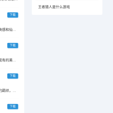
王者猎人是什么游戏
下载
《永恒仙域（无限开箱）》是一款以境界为核心，拥有完整的仙侠体系的修仙游戏。在这里，你可以体会到无限开箱的快感和仙侠世界的玄妙。作为一个初出茅庐的仙友，你可以不断
下载
再见江湖》在融合热江元素的前提下，高度还原了热江的诸多设定与经典玩法，同时在保证原汁原味的体验下又革新了现有的美术画面，为玩家带来了一场沉浸式的武侠冒险之旅。在
下载
各位引航者，欢迎来到《时隙之旅》这个丰富多彩的奇幻未来世界。引航者们将与不同形态的幻灵们相遇，并结下深厚的羁绊，共同探索冒险和发现这个世界的真相。在遭遇不同爽快
下载