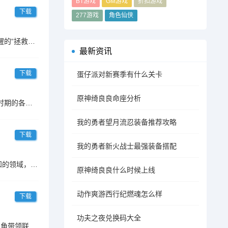
BT游戏
GM游戏
折扣游戏
下载
277游戏
角色仙侠
《冒险与推图》是一款融合了日系精致画风、策略卡牌与轻松放置玩法的异世界冒险手游。玩家将扮演被猫耳美少女唤醒的“拯救者”，肩负起对抗邪恶组织“基亚”的重任。福利一
最新资讯
下载
蛋仔派对新赛季有什么关卡
原神绮良良命座分析
《天选英雄》是一个由猫猫统治的平行历史世界，玩家将作为主公，需要通过卡牌策略，招贤纳士，排兵布阵经历三国时期的各个历史名录与事件，猫猫的形象多样，历史名将齐聚如
我的勇者望月流忍装备推荐攻略
下载
我的勇者新火战士最强装备搭配
《史小坑的黑暗料理》是一款佣兵+RPG和烹饪元素结合的游戏。玩家将扮演一个勇敢的冒险者队长，带领小队探索未知的领域，与各种怪物和挑战战斗，解锁强大的技能和装备，
原神绮良良什么时候上线
动作爽游西行纪燃魂怎么样
下载
功夫之夜兑换码大全
开局一根暗影箭，你能坚持到几关？《剑与魔法（魔性塔防）》是一款涂鸦画风的魔性Roguelike塔防游戏。玩家扮演主角带领联盟抵抗黑暗势力，守卫城邦横扫战场，击败