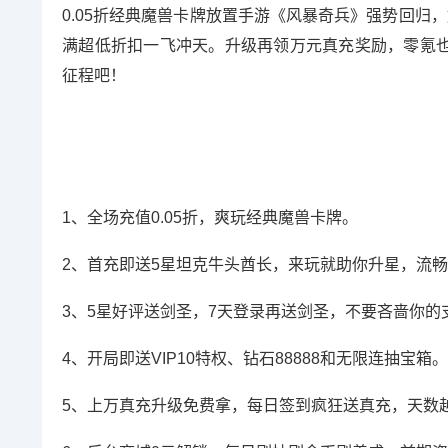
0.05折经典魔兽卡牌放置手游《风暴奇兵》强势回归，好
满超低折扣一飞冲天。升级再领万元真充奖励，零氪
征程吧！
1、全场充值0.05折，爽玩经典魔兽卡牌。
2、首充即送5星坦克牛头酋长，来玩就助你升星，流
3、5星好评送剑圣，7天登录再送剑圣，不要吝啬你的
4、开局即送VIP10特权、钻石88888和无限连抽宝箱。
5、上万真充升级免费拿，每日签到疯狂送真充，天数