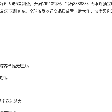
评即送5星剑圣，开局VIP10特权、钻石888888和无限连抽
也能天天刷真充。全球备受欢迎高品质放置卡牌大作，快率领你
畅培养单推无压力。
支持。
越多送礼越大。