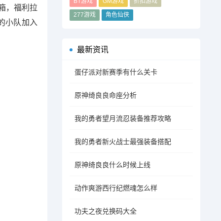
BT游戏
GM游戏
折扣游戏
宝箱，福利拉
277游戏
角色仙侠
的小队加入
最新资讯
蛋仔派对新赛季有什么关卡
原神绮良良命座分析
我的勇者望月流忍装备推荐攻略
我的勇者新火战士最强装备搭配
原神绮良良什么时候上线
动作爽游西行纪燃魂怎么样
功夫之夜兑换码大全