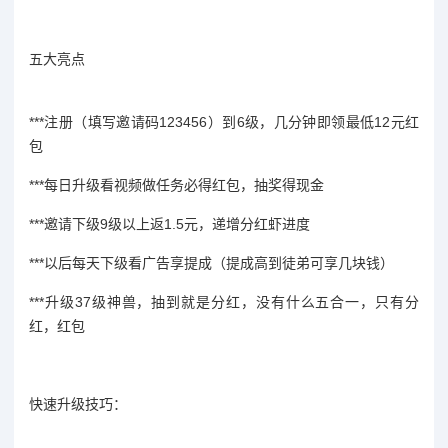
五大亮点
***注册（填写邀请码123456）到6级，几分钟即领最低12元红
包
***每日升级看视频做任务必得红包，抽奖得现金
***邀请下级9级以上返1.5元，递增分红虾进度
***以后每天下级看广告享提成（提成高到徒弟可享几块钱）
***升级37级神兽，抽到就是分红，没有什么五合一，只有分
红，红包
快速升级技巧：