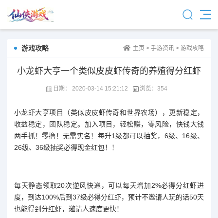
游戏攻略
主页
>
手游资讯
>
游戏攻略
小龙虾大亨一个类似皮皮虾传奇的养殖得分红虾
日期：
2020-03-14 15:21:12
浏览：
354
小龙虾大亨项目（类似皮皮虾传奇和世界农场），更新稳定，
收益稳定，团队稳定。加入项目，轻松赚，零风险，快钱大钱
两手抓！零撸！无需实名！每升1级都可以抽奖，6级、16级、
26级、36级抽奖必得现金红包！！
每天静态领取20次逆风快递，可以每天增加2%必得分红虾进
度，到达100%后到37级必得分红虾，预计不邀请人玩的话50天
也能得到分红虾，邀请人速度更快！