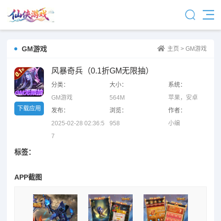
GM游戏
主页
>
GM游戏
风暴奇兵（0.1折GM无限抽）
分类：
大小：
系统：
GM游戏
564M
苹果，安卓
下载应用
发布：
浏览：
作者：
2025-02-28 02:36:5
958
小编
7
标签：
APP截图