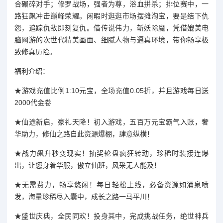
合碾碎对手；修罗战场，强者为尊，浴血拼杀；排位赛中，一
路狂飙冲击巅峰荣耀。闲暇时逛逛市场摆摊淘宝，要是结下仇
怨，追踪仇敌即刻复仇。借传说伟力，斩妖除魔，凭借媲美电
脑网游的次世代精美画面、细腻人物与逼真环境，带你畅享极
致修真历险。
福利介绍：
★游戏充值比例1:10元宝，全场充值0.05折，并且游戏每日送
2000代金卷
★仙途新启，豪礼天降！初入游戏，五百万元宝霸气入账，奢
华助力，修仙之路自此资源爆棚，肆意纵横！
★战力飙升秒变现实！抽奖轮盘疯狂转动，珍稀时装接连爆
出，让您身着华服，傲立仙班，风采无人能及！
★无需费力，畅享悠闲！每日轻松上线，必备资源如涌泉喷
发，海量珍稀尽入囊中，成长之路一马平川！
★盛世庆典，全民同欢！投身其中，完成挑战任务，绝世神兵