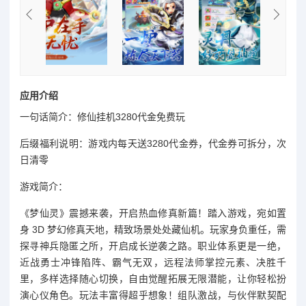
应用介绍
一句话简介：修仙挂机3280代金免费玩
后缀福利说明：游戏内每天送3280代金券，代金券可拆分，次
日清零
游戏简介：
《梦仙灵》震撼来袭，开启热血修真新篇！踏入游戏，宛如置
身 3D 梦幻修真天地，精致场景处处藏仙机。玩家身负重任，需
探寻神兵隐匿之所，开启成长逆袭之路。职业体系更是一绝，
近战勇士冲锋陷阵、霸气无双，远程法师掌控元素、决胜千
里，多样选择随心切换，自由觉醒拓展无限潜能，让你轻松扮
演心仪角色。玩法丰富得超乎想象！组队激战，与伙伴默契配