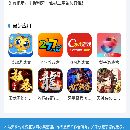
免费抱走，手握利刃，仙界王座舍您其谁！
最新应用
爱趣游戏盒
277游戏盒
GM游戏盒
梨子游戏盒
屠龙英雄(神魔狂暴攻速单职)
牧场传奇(终身红包免费版)
风暴奇兵(0.05折万元真充)
天神传(0.1折苍穹神武三国)
本站资料均来源互联网收集整理，作品版权归作者所有，如果侵犯了您的版权，