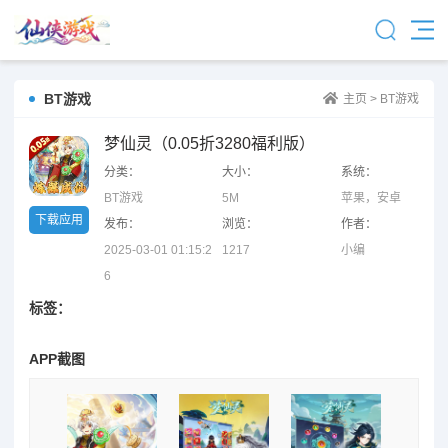
BT游戏
主页
>
BT游戏
梦仙灵（0.05折3280福利版）
分类：
大小：
系统：
BT游戏
5M
苹果，安卓
下载应用
发布：
浏览：
作者：
2025-03-01 01:15:2
1217
小编
6
标签：
APP截图