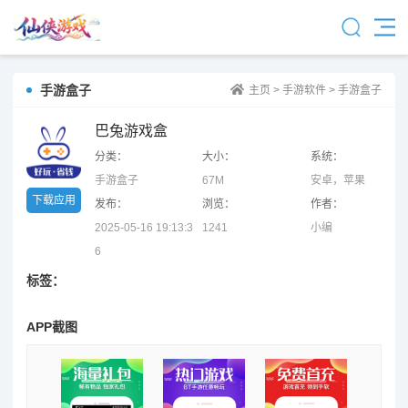
手游盒子
主页
>
手游软件
>
手游盒子
巴兔游戏盒
分类：
大小：
系统：
手游盒子
67M
安卓，苹果
下载应用
发布：
浏览：
作者：
2025-05-16 19:13:3
1241
小编
6
标签：
APP截图